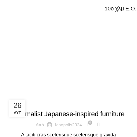
10ο χλμ Ε.Ο.
ρα με ετικέτα:C
INSPIRATION
26
Minimalist Japanese-inspired furniture
ΑΥΓ
0
Από
Ichopolis2024
A taciti cras scelerisque scelerisque gravida