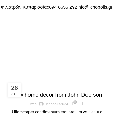
 Φιλιατρών Κυπαρισσίας
694 6655 292
info@ichopolis.gr
hair
DECORATION
26
New home decor from John Doerson
ΑΥΓ
0
Από
Ichopolis2024
Ullamcorper condimentum erat pretium velit at ut a