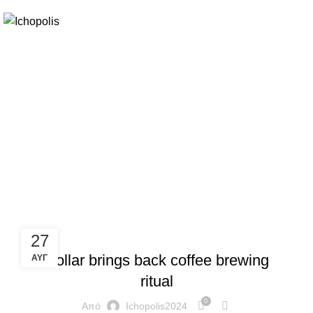
Άρθ
FURNITURE
27
Collar brings back coffee brewing
ΑΥΓ
ritual
0
Από
Ichopolis2024