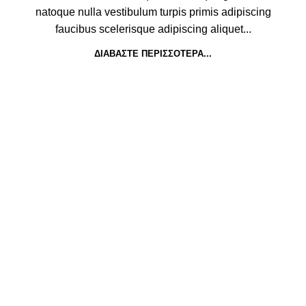
natoque nulla vestibulum turpis primis adipiscing
faucibus scelerisque adipiscing aliquet...
ΔΙΑΒΆΣΤΕ ΠΕΡΙΣΣΌΤΕΡΑ...
ιατρών Κυπαρισσίας, T. 694 6655 292 - info@ichopolis.gr