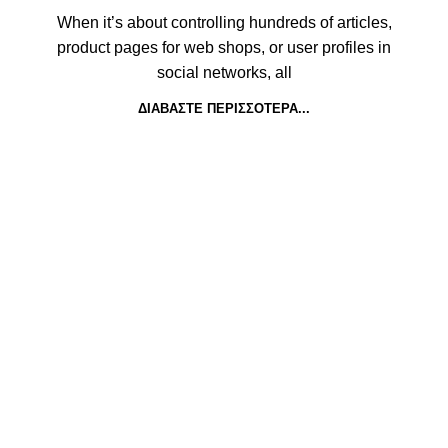
When it’s about controlling hundreds of articles,
product pages for web shops, or user profiles in
social networks, all
ΔΙΑΒΆΣΤΕ ΠΕΡΙΣΣΌΤΕΡΑ...
Ichopolis.gr | Λυμπερόπουλος Χαράλαμπος, 10ο χλμ Ε.Ο. Φιλ