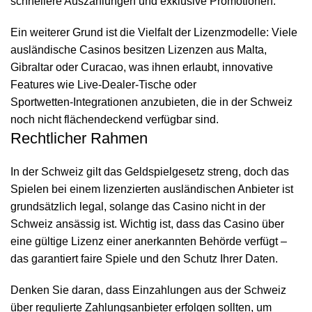
schnellere Auszahlungen und exklusive Promotionen.
Ein weiterer Grund ist die Vielfalt der Lizenzmodelle: Viele
ausländische Casinos besitzen Lizenzen aus Malta,
Gibraltar oder Curacao, was ihnen erlaubt, innovative
Features wie Live‑Dealer‑Tische oder
Sportwetten‑Integrationen anzubieten, die in der Schweiz
noch nicht flächendeckend verfügbar sind.
Rechtlicher Rahmen
In der Schweiz gilt das Geldspielgesetz streng, doch das
Spielen bei einem lizenzierten ausländischen Anbieter ist
grundsätzlich legal, solange das Casino nicht in der
Schweiz ansässig ist. Wichtig ist, dass das Casino über
eine gültige Lizenz einer anerkannten Behörde verfügt –
das garantiert faire Spiele und den Schutz Ihrer Daten.
Denken Sie daran, dass Einzahlungen aus der Schweiz
über regulierte Zahlungsanbieter erfolgen sollten, um