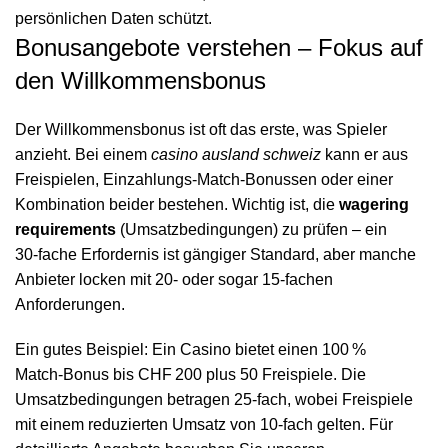
persönlichen Daten schützt.
Bonusangebote verstehen – Fokus auf
den Willkommensbonus
Der Willkommensbonus ist oft das erste, was Spieler
anzieht. Bei einem
casino ausland schweiz
kann er aus
Freispielen, Einzahlungs‑Match‑Bonussen oder einer
Kombination beider bestehen. Wichtig ist, die
wagering
requirements
(Umsatzbedingungen) zu prüfen – ein
30‑fache Erfordernis ist gängiger Standard, aber manche
Anbieter locken mit 20‑ oder sogar 15‑fachen
Anforderungen.
Ein gutes Beispiel: Ein Casino bietet einen 100 %
Match‑Bonus bis CHF 200 plus 50 Freispiele. Die
Umsatzbedingungen betragen 25‑fach, wobei Freispiele
mit einem reduzierten Umsatz von 10‑fach gelten. Für