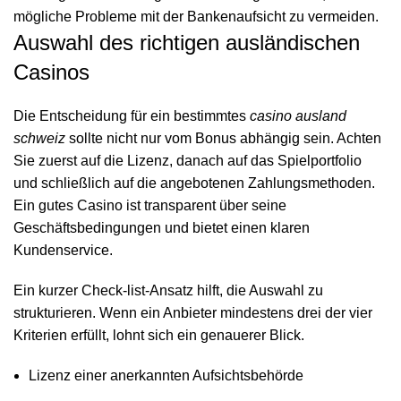
mögliche Probleme mit der Banken­aufsicht zu vermeiden.
Auswahl des richtigen ausländischen
Casinos
Die Entscheidung für ein bestimmtes
casino ausland
schweiz
sollte nicht nur vom Bonus abhängig sein. Achten
Sie zuerst auf die Lizenz, danach auf das Spielportfolio
und schließlich auf die angebotenen Zahlungsmethoden.
Ein gutes Casino ist transparent über seine
Geschäftsbedingungen und bietet einen klaren
Kundenservice.
Ein kurzer Check‑list‑Ansatz hilft, die Auswahl zu
strukturieren. Wenn ein Anbieter mindestens drei der vier
Kriterien erfüllt, lohnt sich ein genauerer Blick.
Lizenz einer anerkannten Aufsichtsbehörde