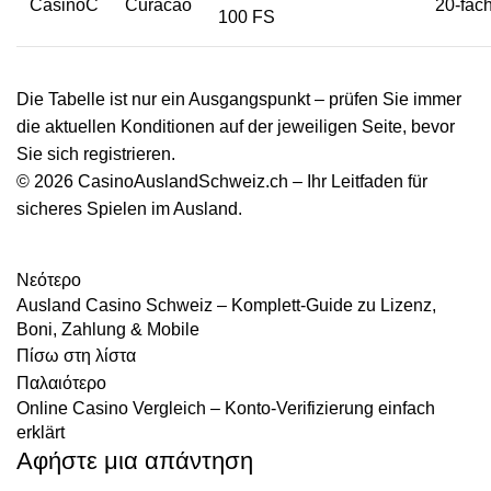
CasinoC
Curacao
20‑fac
100 FS
Die Tabelle ist nur ein Ausgangspunkt – prüfen Sie immer
die aktuellen Konditionen auf der jeweiligen Seite, bevor
Sie sich registrieren.
© 2026 CasinoAuslandSchweiz.ch – Ihr Leitfaden für
sicheres Spielen im Ausland.
Νεότερο
Ausland Casino Schweiz – Komplett‑Guide zu Lizenz,
Boni, Zahlung & Mobile
Πίσω στη λίστα
Παλαιότερο
Online Casino Vergleich – Konto‑Verifizierung einfach
erklärt
Αφήστε μια απάντηση