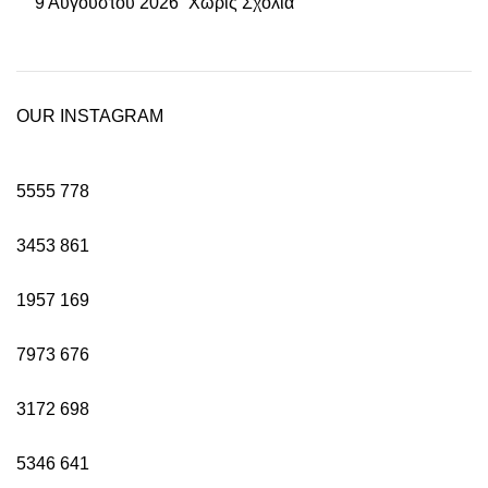
9 Αυγούστου 2026
Χωρίς Σχόλια
OUR INSTAGRAM
5555
778
3453
861
1957
169
7973
676
3172
698
5346
641