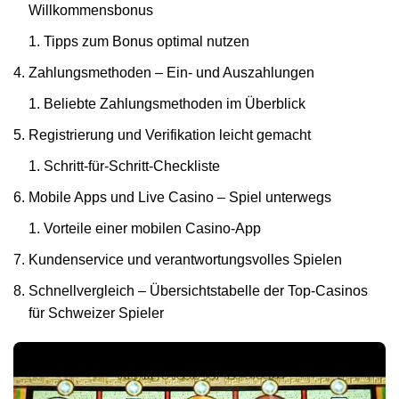
Willkommensbonus
Tipps zum Bonus optimal nutzen
Zahlungsmethoden – Ein- und Auszahlungen
Beliebte Zahlungsmethoden im Überblick
Registrierung und Verifikation leicht gemacht
Schritt‑für‑Schritt‑Checkliste
Mobile Apps und Live Casino – Spiel unterwegs
Vorteile einer mobilen Casino‑App
Kundenservice und verantwortungsvolles Spielen
Schnellvergleich – Übersichtstabelle der Top‑Casinos
für Schweizer Spieler