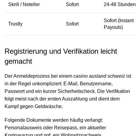
Skrill / Neteller
Sofort
24‑48 Stunden
Sofort (Instant
Trustly
Sofort
Payouts)
Registrierung und Verifikation leicht
gemacht
Der Anmeldeprozess bei einem
casino ausland schweiz
ist
in der Regel unkompliziert: E‑Mail, Benutzername,
Passwort und ein kurzer Sicherheitscheck. Die Verifikation
folgt meist nach der ersten Auszahlung und dient dem
Kampf gegen Geldwäsche.
Folgende Dokumente werden häufig verlangt:
Personalausweis oder Reisepass, ein aktueller
Kontoauszug und ggf. ein Wohnsitznachweis