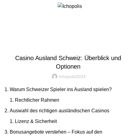
Blog
ΧΩΡΊΣ ΚΑΤΗΓΟΡΊΑ
Casino Ausland Schweiz: Überblick und
Optionen
Ichopolis2024
Warum Schweizer Spieler ins Ausland spielen?
Rechtlicher Rahmen
Auswahl des richtigen ausländischen Casinos
Lizenz & Sicherheit
Bonusangebote verstehen – Fokus auf den