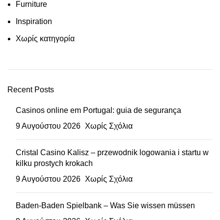
Furniture
Inspiration
Χωρίς κατηγορία
Recent Posts
Casinos online em Portugal: guia de segurança
9 Αυγούστου 2026
Χωρίς Σχόλια
Cristal Casino Kalisz – przewodnik logowania i startu w
kilku prostych krokach
9 Αυγούστου 2026
Χωρίς Σχόλια
Baden‑Baden Spielbank – Was Sie wissen müssen