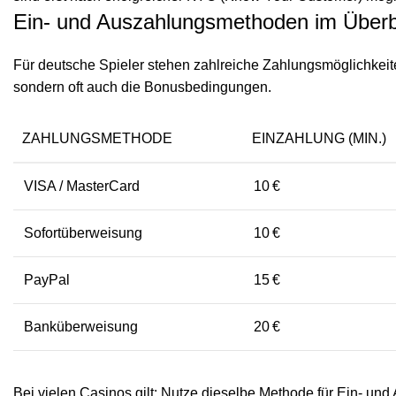
Ein‑ und Auszahlungsmethoden im Überb
Für deutsche Spieler stehen zahlreiche Zahlungsmöglichkeite
sondern oft auch die Bonusbedingungen.
ZAHLUNGSMETHODE
EINZAHLUNG (MIN.)
VISA / MasterCard
10 €
Sofortüberweisung
10 €
PayPal
15 €
Banküberweisung
20 €
Bei vielen Casinos gilt: Nutze dieselbe Methode für Ein‑ un