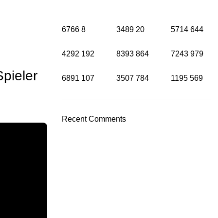
6766
8
3489
20
5714
644
4292
192
8393
864
7243
979
pieler
6891
107
3507
784
1195
569
Recent Comments