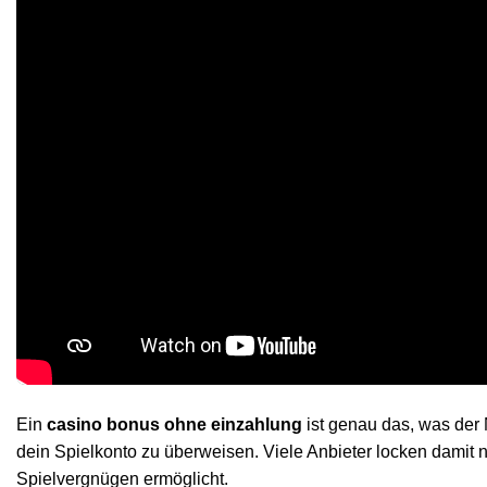
Ein
casino bonus ohne einzahlung
ist genau das, was der 
dein Spielkonto zu überweisen. Viele Anbieter locken damit 
Spielvergnügen ermöglicht.