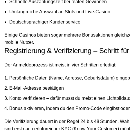
Schnelle Auszahlungszeit bei realen Gewinnen
Umfangreiche Auswahl an Slots und Live‑Casino
Deutschsprachiger Kundenservice
Einige Casinos bieten sogar mehrere Bonusaktionen gleichz
mobile Nutzer.
Registrierung & Verifizierung – Schritt für
Der Anmeldeprozess ist meist in vier Schritten erledigt:
Persönliche Daten (Name, Adresse, Geburtsdatum) einge
E‑Mail-Adresse bestätigen
Konto verifizieren – dafür musst du meist einen Lichtbil
Bonus aktivieren, indem du den Promo‑Code eingibst oder
Die Verifizierung dauert in der Regel 24 bis 48 Stunden. W
sind erst nach erfolgreicher KYC (Know Your Customer) mögl