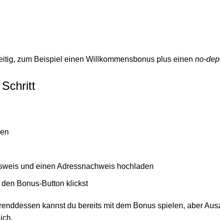
eitig, zum Beispiel einen Willkommensbonus plus einen
no‑dep
 Schritt
ben
dausweis und einen Adressnachweis hochladen
 den Bonus‑Button klickst
ährenddessen kannst du bereits mit dem Bonus spielen, aber Au
ich.