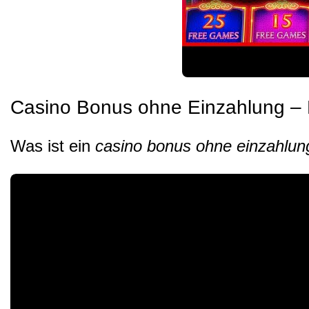
Casino Bonus ohne Einzahlung – P
Was ist ein
casino bonus ohne einzahlun