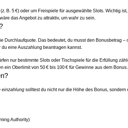
. B. 5 €) oder um Freispiele für ausgewählte Slots. Wichtig ist
äre das Angebot zu attraktiv, um wahr zu sein.
?
die Durchlaufquote. Das bedeutet, du musst den Bonusbetrag – oft
or du eine Auszahlung beantragen kannst.
rfen nur bestimmte Slots oder Tischspiele für die Erfüllung zäh
en ein Oberlimit von 50 € bis 100 € für Gewinne aus dem Bonus.
en?
 einzahlung
solltest du nicht nur die Höhe des Bonus, sondern
ming Authority)