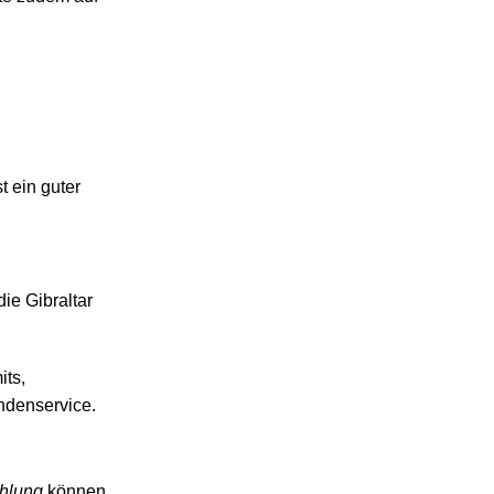
t ein guter
ie Gibraltar
its,
undenservice.
ahlung
können