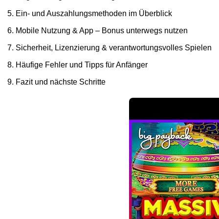
Ein‑ und Auszahlungsmethoden im Überblick
Mobile Nutzung & App – Bonus unterwegs nutzen
Sicherheit, Lizenzierung & verantwortungsvolles Spielen
Häufige Fehler und Tipps für Anfänger
Fazit und nächste Schritte