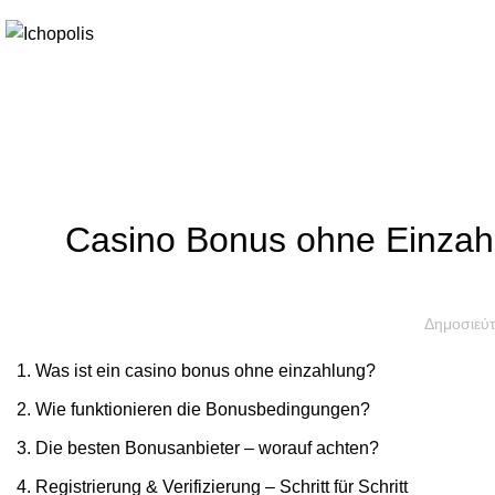
Blog
Casino Bonus ohne Einzahlu
Δημοσιεύ
Was ist ein casino bonus ohne einzahlung?
Wie funktionieren die Bonusbedingungen?
Die besten Bonusanbieter – worauf achten?
Registrierung & Verifizierung – Schritt für Schritt