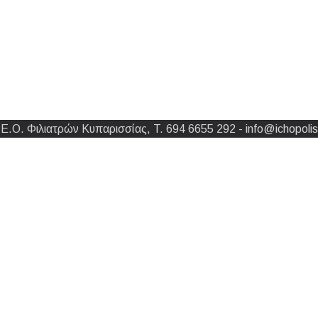
Ε.Ο. Φιλιατρών Κυπαρισσίας, T. 694 6655 292 - info@ichopolis