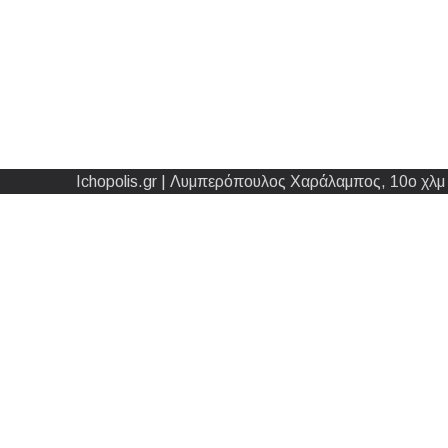
Ichopolis.gr | Λυμπερόπουλος Χαράλαμπος, 10ο χλμ 