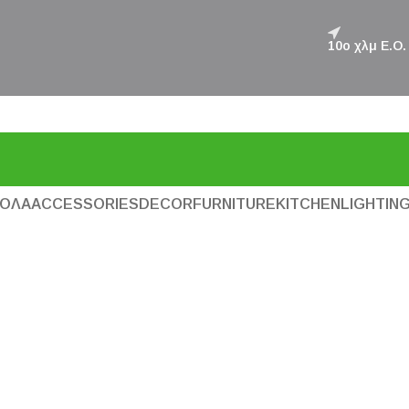
10ο χλμ Ε.Ο
ΌΛΑ
ACCESSORIES
DECOR
FURNITURE
KITCHEN
LIGHTIN
FURNITURE
A LACUS BIBENDUM PULVINAR